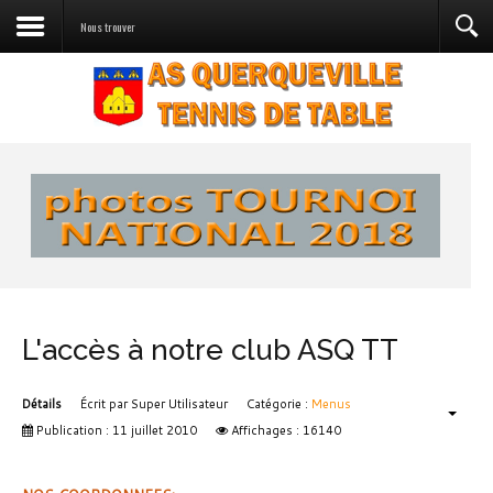
Nous trouver
L'accès à notre club ASQ TT
Détails
Écrit par
Super Utilisateur
Catégorie :
Menus
Publication : 11 juillet 2010
Affichages : 16140