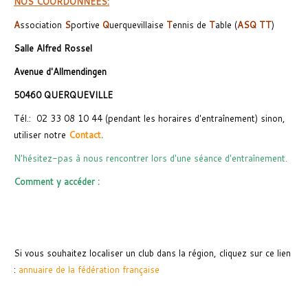
NOS COORDONNEES:
A
ssociation
S
portive
Q
uerquevillaise
T
ennis de
T
able (
ASQ TT
)
Salle Alfred Rossel
Avenue d'Allmendingen
50460 QUERQUEVILLE
Tél.: 02 33 08 10 44 (pendant les horaires d'entraînement) sinon,
utiliser notre
Contact
.
N'hésitez-pas à nous rencontrer lors d'une séance d'entraînement.
Comment y accéder :
Si vous souhaitez localiser un club dans la région, cliquez sur ce lien
:
annuaire de la fédération française